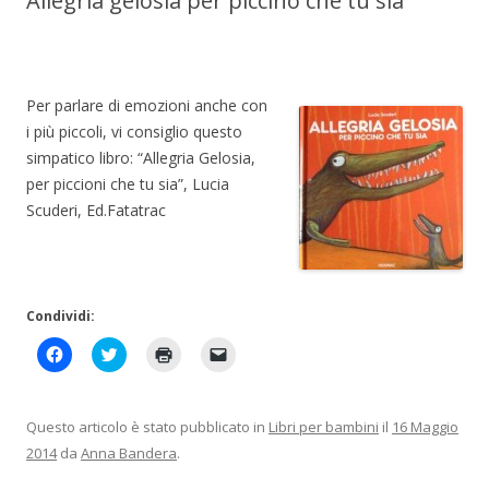
Allegria gelosia per piccino che tu sia
Per parlare di emozioni anche con
i più piccoli, vi consiglio questo
simpatico libro: “Allegria Gelosia,
per piccioni che tu sia”, Lucia
Scuderi, Ed.Fatatrac
Condividi:
F
F
F
F
a
a
a
a
i
i
i
i
c
c
c
c
l
l
l
l
i
i
i
i
Questo articolo è stato pubblicato in
Libri per bambini
il
16 Maggio
c
c
c
c
p
q
q
p
2014
da
Anna Bandera
.
e
u
u
e
r
i
i
r