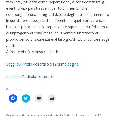
familiare’, più nota come ‘separazione’, è considerata tra gli
eventi di vita più stressanti per tutti i membri che
compongono una famiglia; il dolore degli adulti, sperimentato
in questo processo, risulta differente da quello provato dai
bambini: per gli adulti la separazione rappresenta il fallimento
di unprogetto di convivenza, per i bambini unattacco al
proprio senso di sicurezza e al bisogno/diritto di contare sugli
adulti.
A fronte di ciò, è auspicabile che…
Leggi qui l’inizio dell’articolo in prima pagina
Leggi qui l’articolo completo
Condividi:
F
F
F
F
a
a
a
a
i
i
i
i
c
c
c
c
l
l
l
l
i
i
i
i
Questo articolo è stato pubblicato in
Articoli
,
Pubblicazioni
il
9